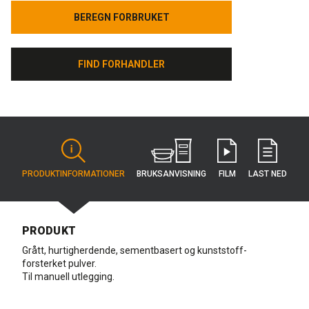
BEREGN FORBRUKET
BEREGN FORBRUKET
FIND FORHANDLER
FIND FORHANDLER
BRUKS­ANVISNING
PRODUKT­INFORMATIONER
FILM
LAST NED
PRODUKT
Grått, hurtigherdende, sementbasert og kunststoff-
forsterket pulver.
Til manuell utlegging.