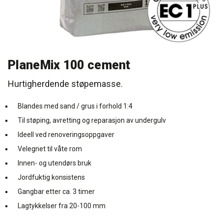
Rense- pleiemidler
Kurs for proff'en
Tekniske spørgsmål
DK
Puss og fasademaling
Historien Bag
Forhandlere
SE
PlaneMix 100 cement
Trinnlydsmembran
Last ned
EN
Hurtigherdende støpemasse.
Spesialprodukter
Blandes med sand / grus i forhold 1:4
Til støping, avretting og reparasjon av undergulv
Last ned
Ideell ved renoveringsoppgaver
Velegnet til våte rom
Innen- og utendørs bruk
Jordfuktig konsistens
Gangbar etter ca. 3 timer
Lagtykkelser fra 20-100 mm