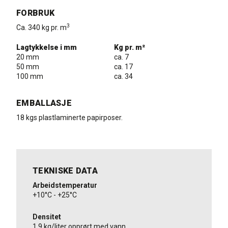
FORBRUK
3
Ca. 340 kg pr. m
Lagtykkelse i mm
Kg pr. m²
20 mm
ca. 7
50 mm
ca. 17
100 mm
ca. 34
EMBALLASJE
18 kgs plastlaminerte papirposer.
TEKNISKE DATA
Arbeidstemperatur
+10°C - +25°C
Densitet
1,9 kg/liter opprørt med vann