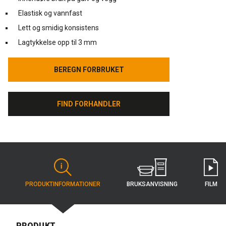
Elastisk og vannfast
Lett og smidig konsistens
Lagtykkelse opp til 3 mm
BEREGN FORBRUKET
BEREGN FORBRUKET
FIND FORHANDLER
FIND FORHANDLER
BRUKS­ANVISNING
PRODUKT­INFORMATIONER
FILM
PRODUKT