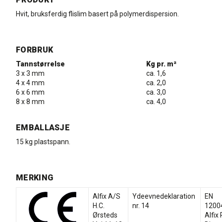
Hvit, bruksferdig flislim basert på polymerdispersion.
FORBRUK
Tannstørrelse
Kg pr. m²
3 x 3 mm
ca. 1,6
4 x 4 mm
ca. 2,0
6 x 6 mm
ca. 3,0
8 x 8 mm
ca. 4,0
EMBALLASJE
15 kg plastspann.
MERKING
Alfix A/S
Ydeevnedeklaration
EN
H.C.
nr. 14
1200
Ørsteds
Alfix