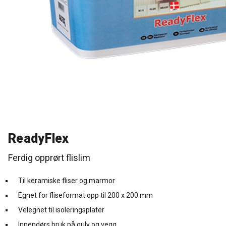
Rense- pleiemidler
Kurs for proff'en
Tekniske spørgsmål
DK
Puss og fasademaling
Historien Bag
Forhandlere
SE
Trinnlydsmembran
Last ned
EN
Spesialprodukter
Last ned
ReadyFlex
Ferdig opprørt flislim
Til keramiske fliser og marmor
Egnet for fliseformat opp til 200 x 200 mm
Velegnet til isoleringsplater
Innendørs bruk på gulv og vegg