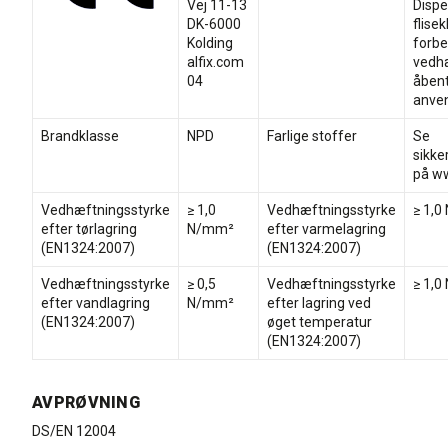
Vej 11-13
Dispe
DK-6000
flise
Kolding
forbe
alfix.com
vedhæ
04
åbent
anven
Brandklasse
NPD
Farlige stoffer
Se
sikke
på ww
Vedhæftningsstyrke
≥ 1,0
Vedhæftningsstyrke
≥ 1,
efter tørlagring
N/mm²
efter varmelagring
(EN1324:2007)
(EN1324:2007)
Vedhæftningsstyrke
≥ 0,5
Vedhæftningsstyrke
≥ 1,
efter vandlagring
N/mm²
efter lagring ved
(EN1324:2007)
øget temperatur
(EN1324:2007)
AVPRØVNING
DS/EN 12004