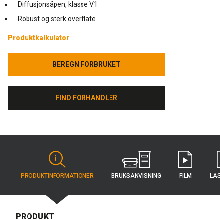
Diffusjonsåpen, klasse V1
Robust og sterk overflate
Produktkalkulator
BEREGN FORBRUKET
BEREGN FORBRUKET
FIND FORHANDLER
FIND FORHANDLER
BRUKS­ANVISNING
PRODUKT­INFORMATIONER
FILM
LA
PRODUKT