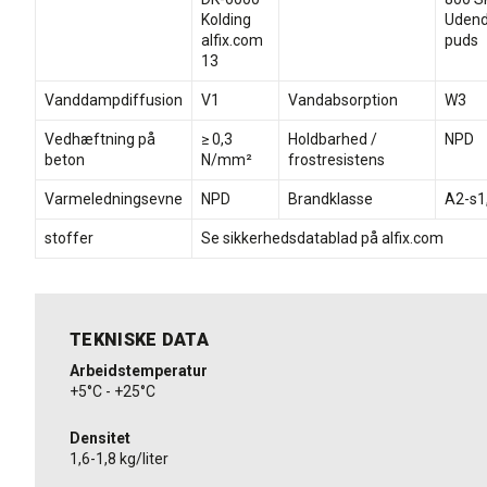
Kolding
Udend
alfix.com
puds
13
Vanddampdiffusion
V1
Vandabsorption
W3
Vedhæftning på
≥ 0,3
Holdbarhed /
NPD
beton
N/mm²
frostresistens
Varmeledningsevne
NPD
Brandklasse
A2-s1
stoffer
Se sikkerhedsdatablad på alfix.com
TEKNISKE DATA
Arbeidstemperatur
+5°C - +25°C
Densitet
1,6-1,8 kg/liter