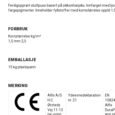
Ferdigopprørt sluttpuss basert på silikonharpiks. Innfarget med ly
fargepigmenter. Inneholder fyllstoffer med kornstørrelse opptil 1
FORBRUK
Kornstørrelse kg/m²
1,5 mm 2,5
EMBALLASJE
15 kg plastspann.
MERKING
Alfix A/S
Ydeevnedeklaration
EN
H.C.
nr. 21
15824
Ørsteds
Alfix
Vej 11-13
DuraP
DK-6000
800 S