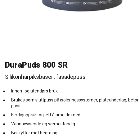
Rense- pleiemidler
Kurs for proff'en
Tekniske spørgsmål
DK
Puss og fasademaling
Historien Bag
Forhandlere
SE
Trinnlydsmembran
Last ned
EN
Spesialprodukter
DuraPuds 800 SR
Silikonharpiksbasert fasadepuss
Last ned
Innen- og utendørs bruk
Brukes som sluttpuss på isoleringssystemer, plateunderlag, beto
puss
Ferdigopprørt og lett å arbeide med
Vannavvisende og værbestandig
Beskytter mot begroing