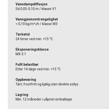
Vanndampdiffusjon
Sd 0,05-0,10 m / klasse V1
Vanngjennomtrengelighet
< 0,10 kg/m²√h / klasse W3
Tørketid
24 timer ved min. +15 °C
Eksponeringsklasse
MX 3.1
Fullt belastbar
Etter 14 døgn ved min. +15 °C
Oppbevaring
Tørt, frostfritt og kjølig uten direkte sollys
Lagring
Min. 12 måneder i uåpnet emballasje.