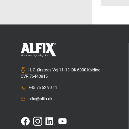
H. C. Ørsteds Vej 11-13, DK 6000 Kolding -
CVR 76443815
+45 75 52 90 11
alfix@alfix.dk