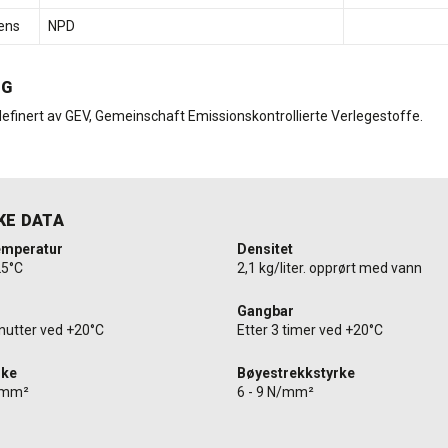
ens
NPD
NG
efinert av GEV, Gemeinschaft Emissionskontrollierte Verlegestoffe.
KE DATA
emperatur
Densitet
25°C
2,1 kg/liter. opprørt med vann
Gangbar
inutter ved +20°C
Etter 3 timer ved +20°C
rke
Bøyestrekkstyrke
N/mm²
6 - 9 N/mm²