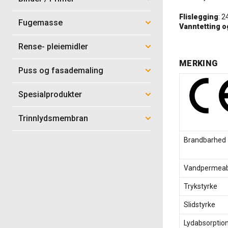
Flislegging
: 2
Fugemasse
Vanntetting o
Rense- pleiemidler
MERKING
Puss og fasademaling
Spesialprodukter
Trinnlydsmembran
Brandbarhed
Vandpermeabi
Trykstyrke
Slidstyrke
Lydabsorptio