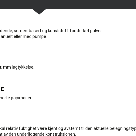
rdende, sementbasert og kunststoff-forsterket pulver.
anuelt eller med pumpe.
r. mm lagtykkelse.
JE
nerte papirposer.
kal relativ fuktighet være kjent og avstemt til den aktuelle belegningsty
mt av den underliggende konstruksjonen.