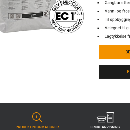
Gangbar etter
Vann- og fro
Til oppbygging
Velegnet til 
Lagtykkelse 
B
B
F
F
BRUKS­ANVISNING
PRODUKT­INFORMATIONER