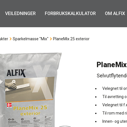
VEILEDNINGER
FORBRUKSKALKULATOR
OM ALFIX
ukter
Sparkelmasse "Mix"
PlaneMix 25 exterior
PlaneMix
Selvutflyten
Velegnet til o
Til avretting
Velegnet til f
Til rom med r
Innen- og ute