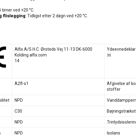
4 timer ved +20 °C.
g flislegging
: Tidligst etter 2 døgn ved +20 °C.
Alfix A/S H.C. Ørsteds Vej 11-13 DK-6000
Ydeevnedeklara
Kolding alfix.com
30
14
A2fl-s1
Afgivelse af ko
stoffer
litet
NPD
Vanddampperme
C30
Bøjningstrækst
NPD
Trinlydsisolerin
n
NPD
Isolans