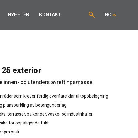
NYHETER
KONTAKT
NO
 25 exterior
de innen- og utendørs avrettingsmasse
mråder som krever ferdig overflate klar til toppbelegning
 og plansparkling av betongunderlag
.eks. terrasser, balkonger, vaske- og industrihaller
isiko for oppstigende fukt
ndørs bruk