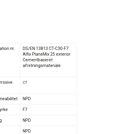
tion nr.
DS/EN 13813 CT-C30-F7
Alfix PlaneMix 25 exterior
Cementbaseret
afretningsmateriale
rrosive
CT
abilitet
NPD
yrke
F7
g
NPD
NPD