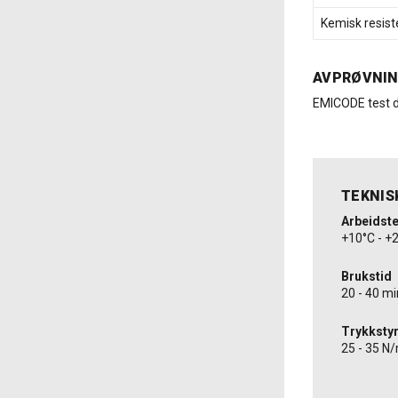
Kemisk resist
AVPRØVNI
EMICODE test d
TEKNIS
Arbeidst
+10°C - +
Brukstid
20 - 40 m
Trykksty
25 - 35 