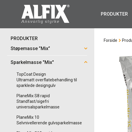
PRODUKTER
PRODUKTER
Forside
Prod
Støpemasse ”Mix”
Sparkelmasse "Mix"
TopCoat Design
Ultramatt overflatebehandling til
sparklede designgulv
PlaneMix S8 rapid
Standfast/sigefri
universalsparkelmasse
PlaneMix 10
Selvnivellerende gulvsparkelmasse