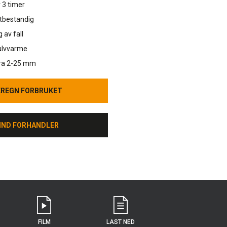
 3 timer
stbestandig
 av fall
gulvvarme
fra 2-25 mm
EREGN FORBRUKET
EREGN FORBRUKET
IND FORHANDLER
IND FORHANDLER
FILM
LAST NED