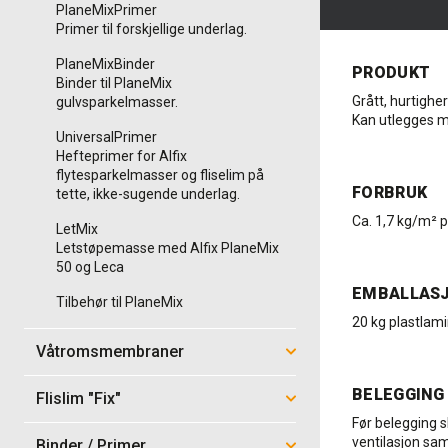
PlaneMixPrimer
Primer til forskjellige underlag.
PlaneMixBinder
PRODUKT
Binder til PlaneMix
Grått, hurtighe
gulvsparkelmasser.
Kan utlegges m
UniversalPrimer
Hefteprimer for Alfix
flytesparkelmasser og fliselim på
FORBRUK
tette, ikke-sugende underlag.
Ca. 1,7 kg/m² p
LetMix
Letstøpemasse med Alfix PlaneMix
50 og Leca
EMBALLAS
Tilbehør til PlaneMix
20 kg plastlami
Våtromsmembraner
BELEGGING
Flislim "Fix"
Før belegging s
ventilasjon sa
Binder / Primer