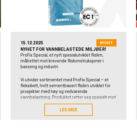
15.12.2025
NYHET
NYHET FOR VANNBELASTEDE MILJØER!
ProFix Special, et nytt spesialutviklet flislim,
målrettet mot krevende fliskonstruksjoner i
basseng og industri.
Vi utvider sortimentet med ProFix Special – et
fleksibelt, hvitt sementbasert flislim utviklet for
prosjekter med høy og vedvarende
vannbelastning. Produktet retter seg spesielt mot
profesjonelle innen bassengbygging,
wellnessområder og industrimiljøer, hvor styrke,
LES MER
LES MER
vannbestandighet og lang levetid er avgjørende.
ProFix Special er klassifisert som C2TE S1 og
leverer høy vedheftsstyrke, god standfast