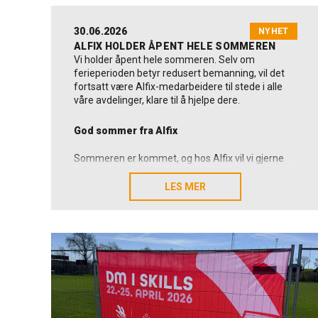
30.06.2026
NYHET
ALFIX HOLDER ÅPENT HELE SOMMEREN
Vi holder åpent hele sommeren. Selv om
ferieperioden betyr redusert bemanning, vil det
fortsatt være Alfix-medarbeidere til stede i alle
våre avdelinger, klare til å hjelpe dere.
God sommer fra Alfix
Sommeren er kommet, og hos Alfix vil vi gjerne
benytte anledningen til å ønske kunder,
leverandører, samarbeidspartnere og kolleger en
LES MER
LES MER
riktig god sommer.
Vi vil samtidig si mange takk for tilliten,
samarbeidet og de mange gode relasjonene vi
utvikler sammen. Det setter vi stor pris på.
Som dansk og familieeid produsent arbeider vi
hver dag for å levere løsninger som holder, og
som skaper verdi i praksis. Det gjelder også