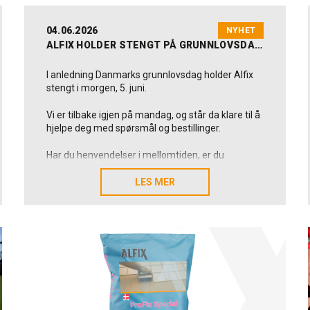
04.06.2026
NYHET
ALFIX HOLDER STENGT PÅ GRUNNLOVSDAGEN
I anledning Danmarks grunnlovsdag holder Alfix
stengt i morgen, 5. juni.
Vi er tilbake igjen på mandag, og står da klare til å
hjelpe deg med spørsmål og bestillinger.
Har du henvendelser i mellomtiden, er du
velkommen til å skrive til oss på alfix@alfix.dk, så
svarer vi deg så snart som mulig.
LES MER
LES MER