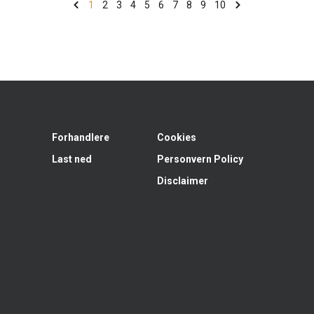
konsistens og deformerbarhet. Det er EC1 PLUS-
1
2
3
4
5
6
7
8
9
10
sertifisert for svært lave emisjoner og godkjent
for gulvvarme, våtrom samt innendørs og
utendørs bruk.
ProFix Special er egnet på betong, sparkelmasse,
eksisterende fliser og vinyl innendørs.
Forbruk: 1,2–3,1 kg/m² avhengig av tannsparkel.
Forhandlere
Cookies
Last ned
Personvern Policy
Disclaimer
Høydepunkter for ProFix Special
Fleksibelt, hvitt flislim med høy vedheft og
vannbestandighet
Strekkfasthet, betong: 1,5–3,0 N/mm²
Fliser opptil 600 × 600 mm
Lagtykkelse opptil 10 mm
Brukstid: ca. 3 timer