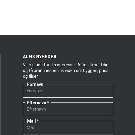
Litt om Mia
Privat bor Mia sammen med kjæresten sin og
sønnen deres på knapt halvannet år. Når hun ikke
er på jobb, bruker hun gjerne tid sammen med
familien – og med hesten sin, som er et fristed i
hverdagen. Hun liker å gå på oppdagelsesferd i
bruktbutikker, se en god film og koble av med en
kopp kaffe. Og hvis hun får velge selv, hopper hun
ALFIX NYHEDER
gjerne rett til desserten.
Vi er glade for din interesse i Alfix. Tilmeld dig
Mia beskriver seg selv som en glad og aktiv
og få branchespecifik viden om byggeri, puds
person som setter pris på gode opplevelser,
og fliser.
trening, kreative detaljer og tid sammen med
Fornavn
dem hun er glad i.
Efternavn
Mail