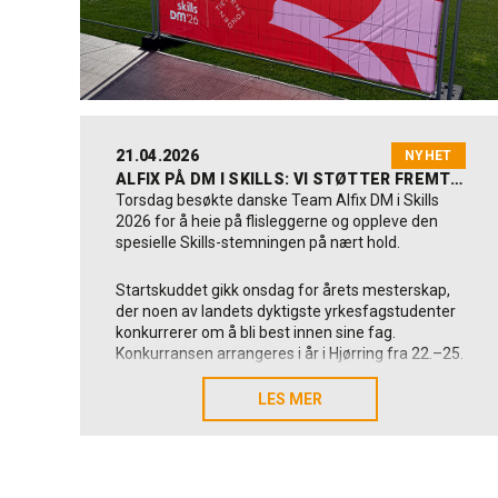
gjennom sommeren, hvor vi fortsatt står klare til
å hjelpe når det er behov for oss.
Vi håper at tiden som kommer byr på både
avslapning, minnerike opplevelser og fornyet
energi for dere.
21.04.2026
Riktig god sommer fra alle oss i Alfix 😊
NYHET
ALFIX PÅ DM I SKILLS: VI STØTTER FREMTIDENS FLISLEGGERE
Torsdag besøkte danske Team Alfix DM i Skills
2026 for å heie på flisleggerne og oppleve den
spesielle Skills-stemningen på nært hold.
Startskuddet gikk onsdag for årets mesterskap,
der noen av landets dyktigste yrkesfagstudenter
konkurrerer om å bli best innen sine fag.
Konkurransen arrangeres i år i Hjørring fra 22.–25.
april og samler rundt 300 deltakere fordelt på 48
fagdisipliner.
LES MER
LES MER
Torsdag tok vi turen innom DM i Skills for å
oppleve flisleggerne i konkurranse. Det var
inspirerende å se de unge og dyktige