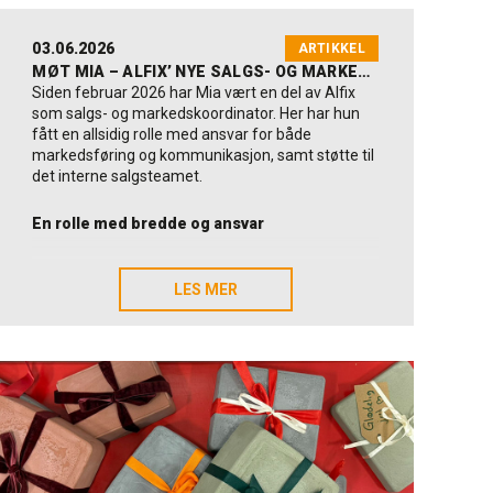
03.06.2026
ARTIKKEL
MØT MIA – ALFIX’ NYE SALGS- OG MARKEDSKOORDINATOR
Siden februar 2026 har Mia vært en del av Alfix
som salgs- og markedskoordinator. Her har hun
fått en allsidig rolle med ansvar for både
markedsføring og kommunikasjon, samt støtte til
det interne salgsteamet.
En rolle med bredde og ansvar
Mia søkte stillingen hos Alfix fordi hun raskt ble
tiltrukket av kombinasjonen av en bred
LES MER
LES MER
markedsføringsrolle og Alfix’ verdier som
familieeid virksomhet. Muligheten til å få ansvar
og arbeide på tvers av flere områder var noe av
det som særlig vekket interessen hennes.
I dag arbeider Mia med store deler av
markedsføringsområdet – fra innhold til sosiale
medier og nettside til grafisk materiell, trykksaker
og emballasje. Samtidig hjelper hun det interne