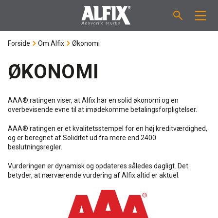
Forside
Om Alfix
Økonomi
PRODUKTER
ØKONOMI
Støbemasse ”Mix”
VEJLEDNINGER
Spartelmasse ”Mix”
AAA® ratingen viser, at Alfix har en solid økonomi og en
FORBRUGSBEREGNER
overbevisende evne til at imødekomme betalingsforpligtelser.
Vådrumsmembraner
AAA® ratingen er et kvalitetsstempel for en høj kreditværdighed,
OM ALFIX
og er beregnet af Soliditet ud fra mere end 2400
beslutningsregler.
Fliseklæber "Fix"
Om Alfix
NYHEDER & ARTIKLER
Vurderingen er dynamisk og opdateres således dagligt. Det
betyder, at nærværende vurdering af Alfix altid er aktuel.
Primere / Bindere
Ansvarlighed
DK
Fugemasse
Forhandlere
NO