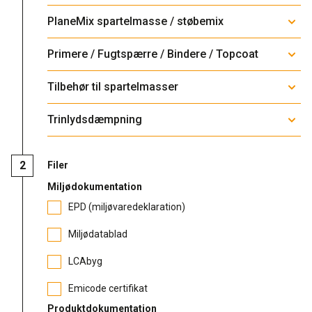
PlaneMix spartelmasse / støbemix
Rense- og plejemidler
Referencer
SE
Primere / Fugtspærre / Bindere / Topcoat
Facadepuds og maling
Downloads
EN
Tilbehør til spartelmasser
Trinlydsdæmpning
Kontakt
Trinlydsdæmpning
Downloads
Pro Club
Filer
Miljødokumentation
EPD (miljøvaredeklaration)
Miljødatablad
LCAbyg
Emicode certifikat
Produktdokumentation