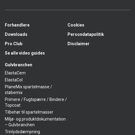
Forhandlere
Cookies
Downloads
Persondatapolitik
Pro Club
Disclaimer
Se alle video guides
Gulvbranchen
ElastaCem
ElastaCol
PlaneMix spartelmasse /
støbemix
Primere / Fugtspærre / Bindere /
Topcoat
Tilbehør til spartelmasser
Miljø- og produktdokumentation
– Gulvbranchen
Trinlydsdæmpning