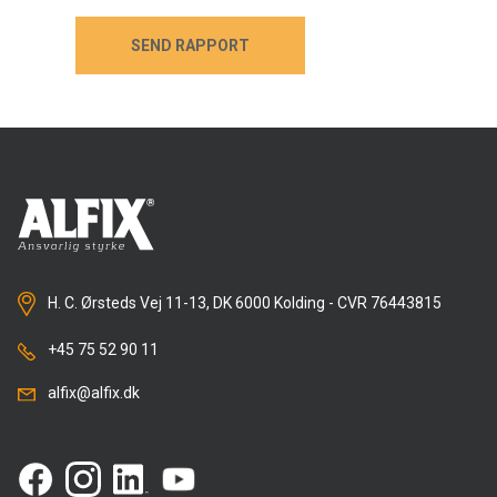
SEND RAPPORT
SEND RAPPORT
H. C. Ørsteds Vej 11-13, DK 6000 Kolding - CVR 76443815
+45 75 52 90 11
alfix@alfix.dk