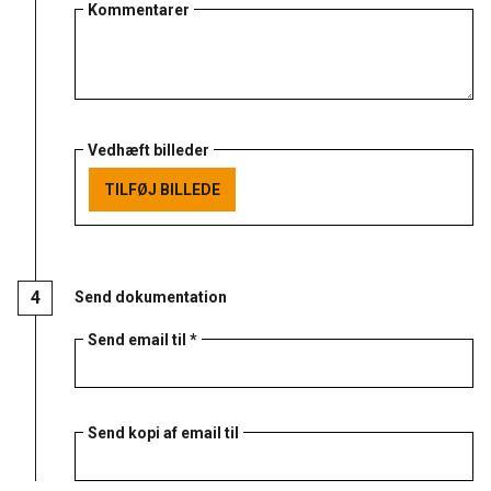
Kommentarer
Vedhæft billeder
TILFØJ BILLEDE
TILFØJ BILLEDE
Send dokumentation
Send email til *
Send kopi af email til