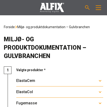
PRODUKTER
Forside
Miljø- og produktdokumentation – Gulvbranchen
Støbemasse ”Mix”
VEJLEDNINGER
MILJØ- OG
PRODUKTDOKUMENTATION –
Spartelmasse ”Mix”
FORBRUGSBEREGNER
GULVBRANCHEN
Vådrumsmembraner
OM ALFIX
Valgte produkter *
Fliseklæber "Fix"
Om Alfix
NYHEDER & ARTIKLER
ElastaCem
Primere / Bindere
Ansvarlighed
DK
ElastaCol
Fugemasse
Fugemasse
Forhandlere
NO