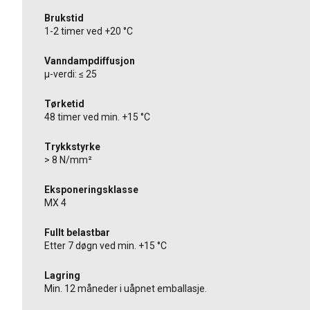
Brukstid
1-2 timer ved +20 °C
Vanndampdiffusjon
µ-verdi: ≤ 25
Tørketid
48 timer ved min. +15 °C
Trykkstyrke
> 8 N/mm²
Eksponeringsklasse
MX 4
Fullt belastbar
Etter 7 døgn ved min. +15 °C
Lagring
Min. 12 måneder i uåpnet emballasje.