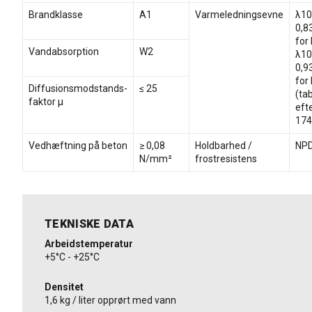
Brandklasse
A1
Varmeledningsevne
λ10
0,8
for
Vandabsorption
W2
λ10
0,9
for
Diffusionsmodstands-
≤ 25
(ta
faktor µ
eft
174
Vedhæftning på beton
≥ 0,08
Holdbarhed /
NP
N/mm²
frostresistens
TEKNISKE DATA
Arbeidstemperatur
+5°C - +25°C
Densitet
1,6 kg / liter opprørt med vann