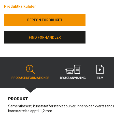
Produktkalkulator
BEREGN FORBRUKET
BEREGN FORBRUKET
FIND FORHANDLER
FIND FORHANDLER
BRUKS­ANVISNING
PRODUKT­INFORMATIONER
FILM
PRODUKT
Sementbasert, kunststofforsterket pulver. Inneholder kvartssand
kornstørrelse opptil 1,2 mm.