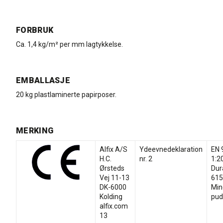
FORBRUK
Ca. 1,4 kg/m² per mm lagtykkelse.
EMBALLASJE
20 kg plastlaminerte papirposer.
MERKING
Alfix A/S
Ydeevnedeklaration
EN 
H.C.
nr. 2
1:2
Ørsteds
Dur
Vej 11-13
615
DK-6000
Min
Kolding
pud
alfix.com
13