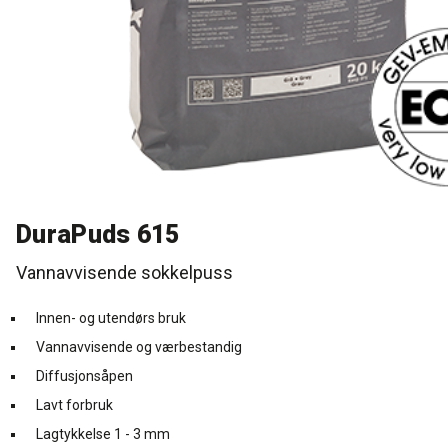
Rense- pleiemidler
Kurs for proff'en
Tekniske spørgsmål
DK
Puss og fasademaling
Historien Bag
Forhandlere
SE
Trinnlydsmembran
Last ned
EN
Spesialprodukter
DuraPuds 615
Last ned
Vannavvisende sokkelpuss
Innen- og utendørs bruk
Vannavvisende og værbestandig
Diffusjonsåpen
Lavt forbruk
Lagtykkelse 1 - 3 mm