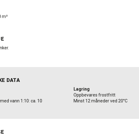
40 m²
JE
nker.
KE DATA
Lagring
Oppbevares frostfritt
 med vann 1:10: ca. 10
Minst 12 måneder ved 20°C
SE