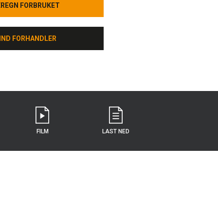
EREGN FORBRUKET
EREGN FORBRUKET
IND FORHANDLER
IND FORHANDLER
FILM
LAST NED