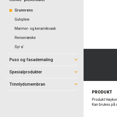
Grunnrens
Gulvpleie
Marmor- og keramikvask
Rensevæske
Syr a'
Puss og fasademaling
Spesialprodukter
Trinnlydsmembran
PRODUKT
Produkt Høykon
Kan brukes på d