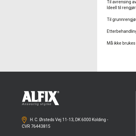
Til avrensing av
Ideell til rengj
Til grunnrengjø
Etterbehandling
Må ikke brukes 
H. C. Ørsteds Vej 11-13, DK 6000 Kolding -
CVR 76443815