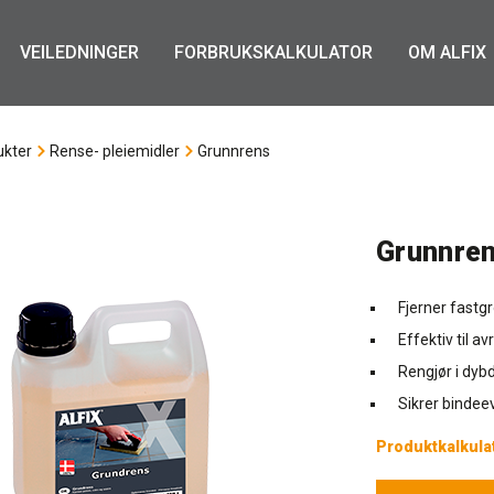
VEILEDNINGER
FORBRUKSKALKULATOR
OM ALFIX
ukter
Rense- pleiemidler
Grunnrens
Grunnre
Fjerner fastg
Effektiv til a
Rengjør i dyb
Sikrer bindee
Produktkalkula