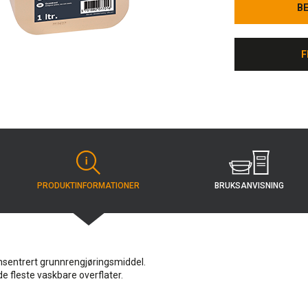
B
B
F
F
BRUKS­ANVISNING
PRODUKT­INFORMATIONER
sentrert grunnrengjøringsmiddel.
e fleste vaskbare overflater.