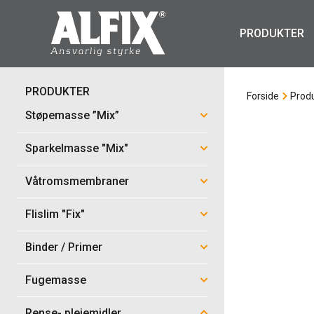
PRODUKTER
PRODUKTER
Forside
Prod
Støpemasse ”Mix”
Sparkelmasse "Mix"
Våtromsmembraner
Flislim "Fix"
Binder / Primer
Fugemasse
Rense- pleiemidler