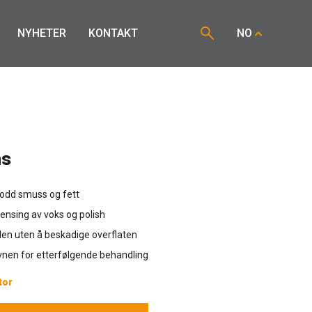
NYHETER
KONTAKT
NO
ns
rodd smuss og fett
vrensing av voks og polish
den uten å beskadige overflaten
vnen for etterfølgende behandling
tor