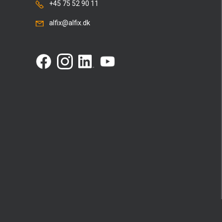
+45 75 52 90 11
alfix@alfix.dk