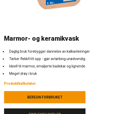
Rense- pleiemidler
Kurs for proff'en
Tekniske spørgsmål
DK
Puss og fasademaling
Historien Bag
Forhandlere
SE
Marmor- og keramikvask
Trinnlydsmembran
Last ned
EN
Daglig bruk forebygger dannelse av kalkavleiringer
Spesialprodukter
Tørker flekkfritt opp - gjør avtørking unødvendig
Last ned
Ideell til marmor, emaljerte badekar og lignende
Meget drøy i bruk
Produktkalkulator
BEREGN FORBRUKET
BEREGN FORBRUKET