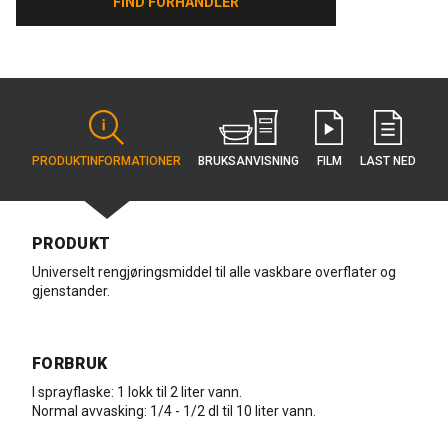
FIND FORHANDLER
FIND FORHANDLER
BRUKS­ANVISNING
PRODUKT­INFORMATIONER
FILM
LAST NED
PRODUKT
Universelt rengjøringsmiddel til alle vaskbare overflater og
gjenstander.
FORBRUK
I sprayflaske: 1 lokk til 2 liter vann.
Normal avvasking: 1/4 - 1/2 dl til 10 liter vann.