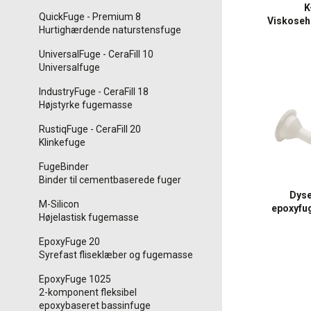
K
QuickFuge - Premium 8
Viskose
Hurtighærdende naturstensfuge
UniversalFuge - CeraFill 10
Universalfuge
IndustryFuge - CeraFill 18
Højstyrke fugemasse
RustiqFuge - CeraFill 20
Klinkefuge
FugeBinder
Binder til cementbaserede fuger
Dyser
M-Silicon
epoxyfu
Højelastisk fugemasse
EpoxyFuge 20
Syrefast fliseklæber og fugemasse
EpoxyFuge 1025
2-komponent fleksibel
epoxybaseret bassinfuge