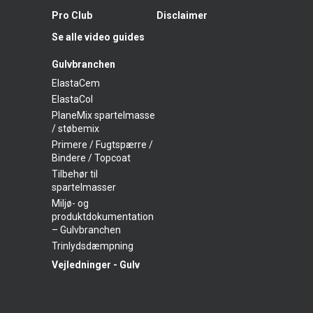
Pro Club
Disclaimer
Se alle video guides
Gulvbranchen
ElastaCem
ElastaCol
PlaneMix spartelmasse
/ støbemix
Primere / Fugtspærre /
Bindere / Topcoat
Tilbehør til
spartelmasser
Miljø- og
produktdokumentation
– Gulvbranchen
Trinlydsdæmpning
Vejledninger - Gulv