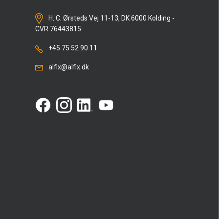
H. C. Ørsteds Vej 11-13, DK 6000 Kolding -
CVR 76443815
+45 75 52 90 11
alfix@alfix.dk