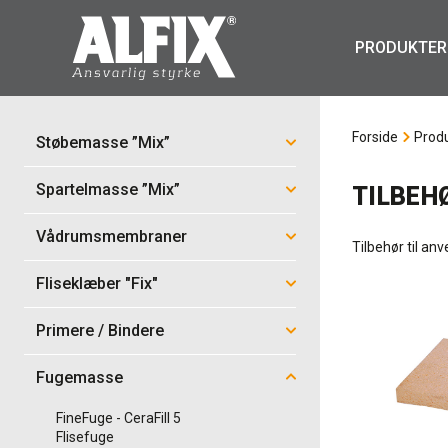
PRODUKTER
Forside
Prod
Støbemasse ”Mix”
Spartelmasse ”Mix”
TILBEH
Vådrumsmembraner
Tilbehør til a
Fliseklæber "Fix"
Primere / Bindere
Fugemasse
FineFuge - CeraFill 5
Flisefuge