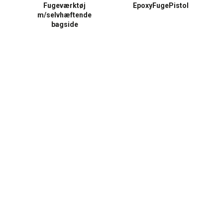
Fugeværktøj
EpoxyFugePistol
m/selvhæftende
bagside