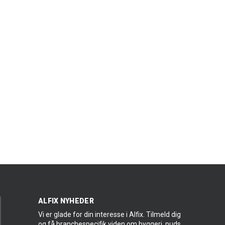
ALFIX NYHEDER
Vi er glade for din interesse i Alfix. Tilmeld dig
og få branchespecifik viden om byggeri, puds