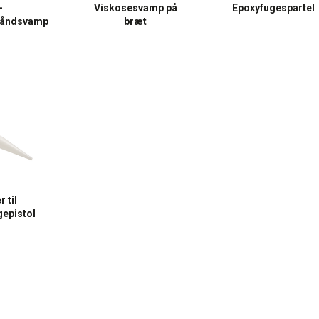
-
Viskosesvamp på
Epoxyfugespartel
håndsvamp
bræt
 til
gepistol