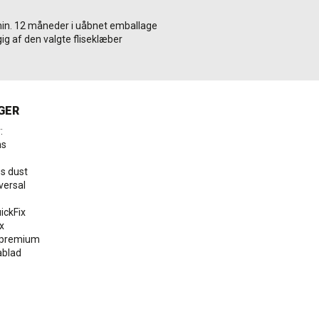
 min. 12 måneder i uåbnet emballage
g af den valgte fliseklæber
GER
:
ns
ss dust
iversal
ickFix
x
x premium
ablad