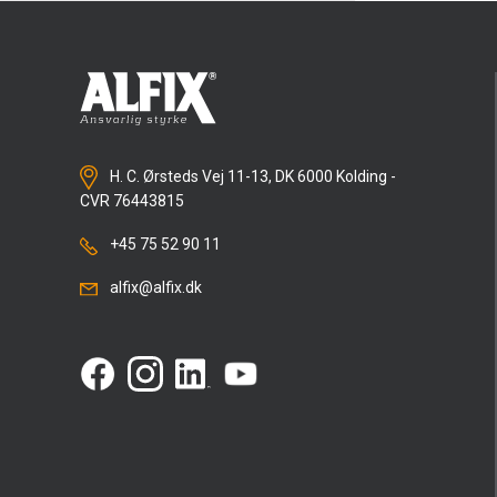
H. C. Ørsteds Vej 11-13, DK 6000 Kolding -
CVR 76443815
+45 75 52 90 11
alfix@alfix.dk