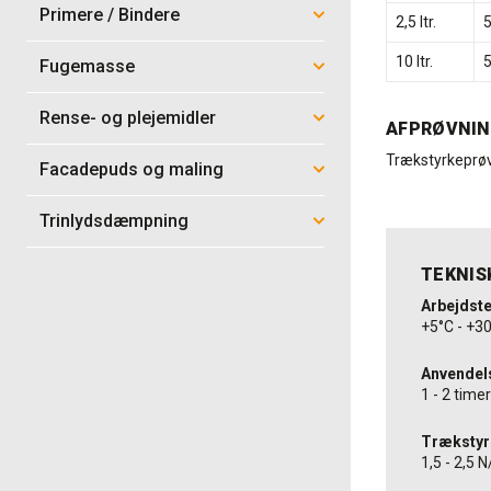
Primere / Bindere
2,5 ltr.
10 ltr.
Fugemasse
Rense- og plejemidler
AFPRØVNI
Trækstyrkeprøv
Facadepuds og maling
Trinlydsdæmpning
TEKNIS
Arbejdst
+5°C - +3
Anvendel
1 - 2 timer
Trækstyr
1,5 - 2,5