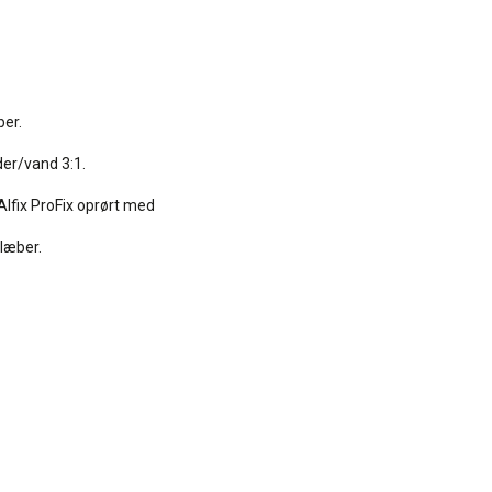
ber.
der/vand 3:1.
Alfix ProFix oprørt med
klæber.