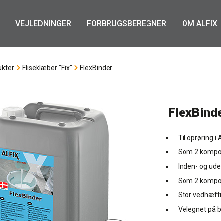
VEJLEDNINGER
FORBRUGSBEREGNER
OM ALFIX
ukter
Fliseklæber "Fix"
FlexBinder
FlexBind
Til oprøring i 
Som 2 kompone
Inden- og ud
Som 2 kompon
Stor vedhæftni
Velegnet på 