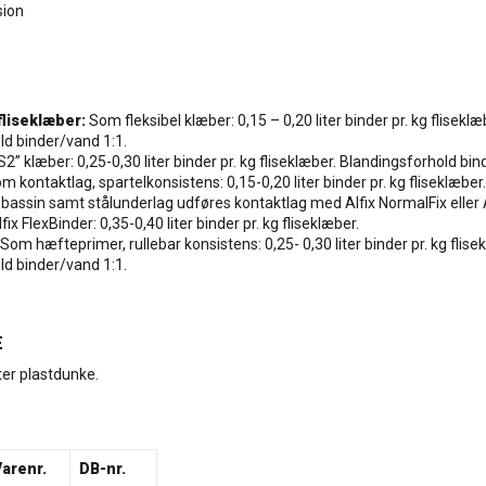
sion
 fliseklæber:
Som fleksibel klæber: 0,15 – 0,20 liter binder pr. kg fliseklæ
ld binder/vand 1:1.
S2” klæber: 0,25-0,30 liter binder pr. kg fliseklæber. Blandingsforhold bin
m kontaktlag, spartelkonsistens: 0,15-0,20 liter binder pr. kg fliseklæber.
 bassin samt stålunderlag udføres kontaktlag med Alfix NormalFix eller 
ix FlexBinder: 0,35-0,40 liter binder pr. kg fliseklæber.
Som hæfteprimer, rullebar konsistens: 0,25- 0,30 liter binder pr. kg flise
ld binder/vand 1:1.
E
liter plastdunke.
Varenr.
DB-nr.