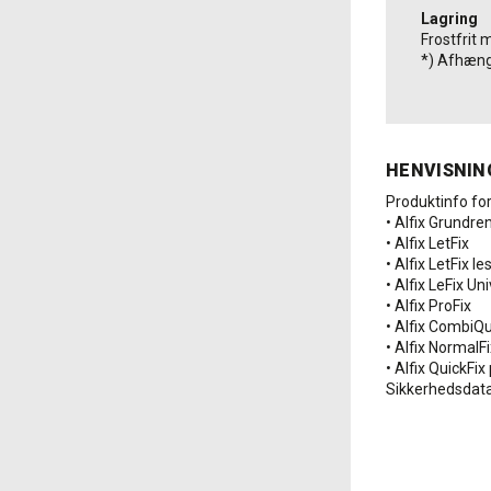
Lagring
Frostfrit
*) Afhængi
HENVISNIN
Produktinfo for
• Alfix Grundre
• Alfix LetFix
• Alfix LetFix le
• Alfix LeFix Un
• Alfix ProFix
• Alfix CombiQu
• Alfix NormalFi
• Alfix QuickFi
Sikkerhedsdat