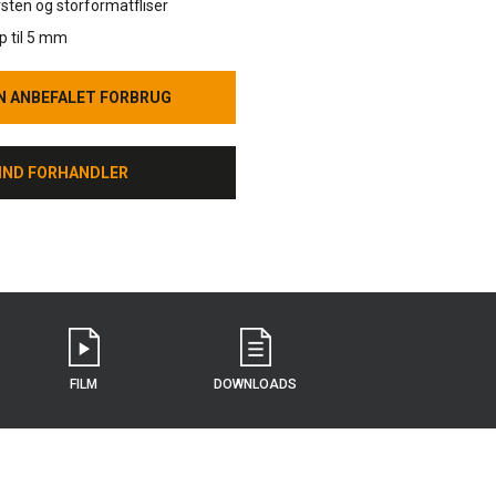
rsten og storformatfliser
p til 5 mm
N ANBEFALET FORBRUG
N ANBEFALET FORBRUG
IND FORHANDLER
IND FORHANDLER
FILM
DOWNLOADS