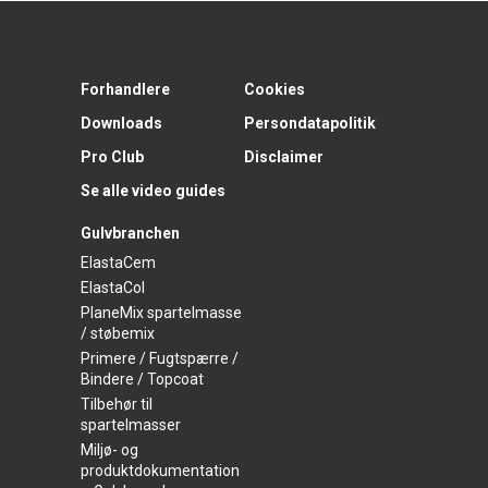
Forhandlere
Cookies
Downloads
Persondatapolitik
Pro Club
Disclaimer
Se alle video guides
Gulvbranchen
ElastaCem
ElastaCol
PlaneMix spartelmasse
/ støbemix
Primere / Fugtspærre /
Bindere / Topcoat
Tilbehør til
spartelmasser
Miljø- og
produktdokumentation