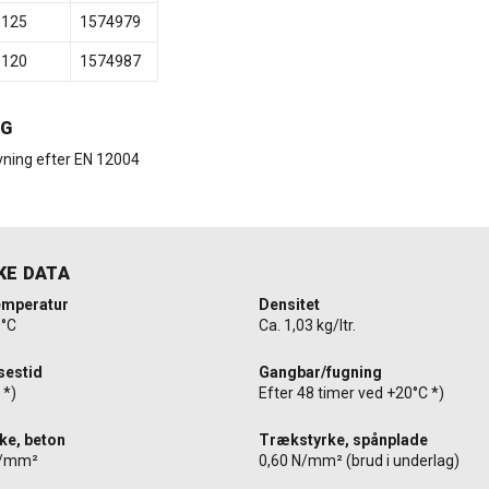
5125
1574979
5120
1574987
NG
ning efter EN 12004
KE DATA
emperatur
Densitet
0°C
Ca. 1,03 kg/ltr.
sestid
Gangbar/fugning
 *)
Efter 48 timer ved +20°C *)
ke, beton
Trækstyrke, spånplade
 N/mm²
0,60 N/mm² (brud i underlag)