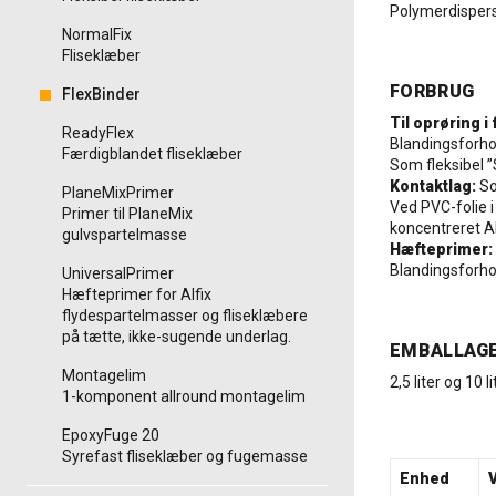
Polymerdisper
NormalFix
Fliseklæber
FORBRUG
FlexBinder
Til oprøring i
ReadyFlex
Blandingsforho
Færdigblandet fliseklæber
Som fleksibel ”
Kontaktlag:
So
PlaneMixPrimer
Ved PVC-folie i
Primer til PlaneMix
koncentreret Alf
gulvspartelmasse
Hæfteprimer:
Blandingsforho
UniversalPrimer
Hæfteprimer for Alfix
flydespartelmasser og fliseklæbere
på tætte, ikke-sugende underlag.
EMBALLAG
Montagelim
2,5 liter og 10 
1-komponent allround montagelim
EpoxyFuge 20
Syrefast fliseklæber og fugemasse
Enhed