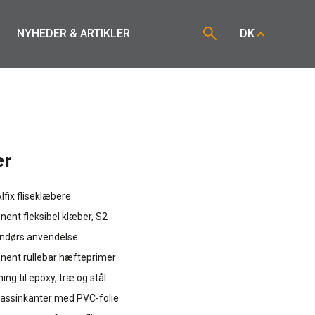
NYHEDER & ARTIKLER
DK
er
Alfix fliseklæbere
nt fleksibel klæber, S2
endørs anvendelse
ent rullebar hæfteprimer
ng til epoxy, træ og stål
bassinkanter med PVC-folie