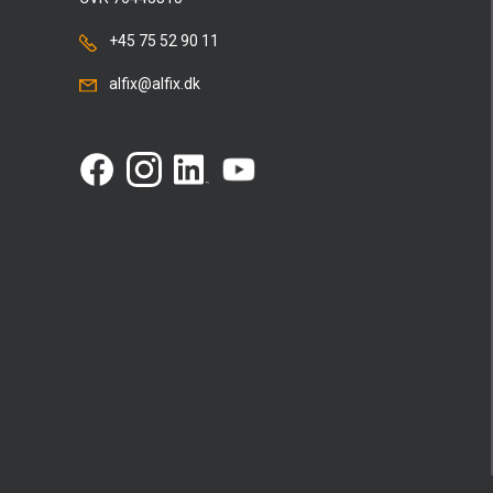
+45 75 52 90 11
alfix@alfix.dk