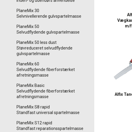
Inden- og udendørs anvendelse
PlaneMix 30
Alf
Selvnivellerende gulvspartelmasse
Vægka
m/
PlaneMix 50
Selvudflydende gulvspartelmasse
PlaneMix 50 less dust
Støvreduceret selvudflydende
gulvspartelmasse
PlaneMix 60
Selvudflydende fiberforstærket
afretningsmasse
PlaneMix Basic
Selvudflydende fiberforstærket
Alfix Ta
afretningsmasse
PlaneMix S8 rapid
Standfast universal spartelmasse
PlaneMix S12 rapid
Standfast reparationsspartelmasse