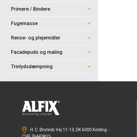
Primere / Bindere
Fugemasse
Rense- og plejemidler
Facadepuds og maling
Trinlydsdæmpning
H. C. Ørsteds Vej 11-13, DK 6000 Kolding -
CVR 76443815