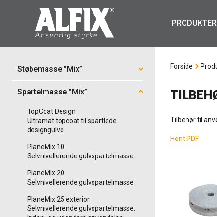
PRODUKTER
Forside
Prod
Støbemasse ”Mix”
Spartelmasse ”Mix”
TILBEH
TopCoat Design
Tilbehør til an
Ultramat topcoat til spartlede
designgulve
Hent PDF
PlaneMix 10
Selvnivellerende gulvspartelmasse
PlaneMix 20
Selvnivellerende gulvspartelmasse
PlaneMix 25 exterior
Selvnivellerende gulvspartelmasse.