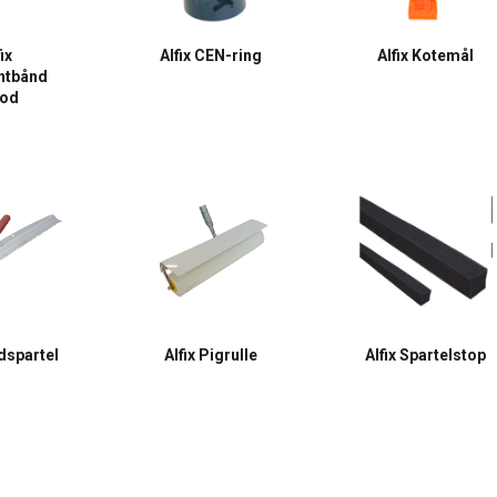
ix
Alfix CEN-ring
Alfix Kotemål
ntbånd
fod
ndspartel
Alfix Pigrulle
Alfix Spartelstop