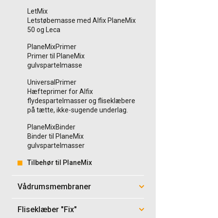
LetMix
Letstøbemasse med Alfix PlaneMix
50 og Leca
PlaneMixPrimer
Primer til PlaneMix
gulvspartelmasse
UniversalPrimer
Hæfteprimer for Alfix
flydespartelmasser og fliseklæbere
på tætte, ikke-sugende underlag.
PlaneMixBinder
Binder til PlaneMix
gulvspartelmasser
Tilbehør til PlaneMix
Vådrumsmembraner
Fliseklæber "Fix"