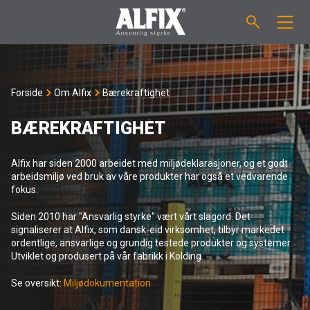
PRODUKTER
Forside
Om Alfix
Bærekraftighet
Støpemasse ”Mix”
VEILEDNINGER
BÆREKRAFTIGHET
Sparkelmasse "Mix"
FORBRUKSKALKULATOR
Alfix har siden 2000 arbeidet med miljødeklarasjoner, og et godt
arbeidsmiljø ved bruk av våre produkter har også et vedvarende
Våtromsmembraner
OM ALFIX
fokus.
Siden 2010 har "Ansvarlig styrke" vært vårt slagord. Det
Flislim "Fix"
Om Alfix
NYHETER
signaliserer at Alfix, som dansk-eid virksomhet, tilbyr markedet
ordentlige, ansvarlige og grundig testede produkter og systemer.
Utviklet og produsert på vår fabrikk i Kolding.
Binder / Primer
Bærekraftighet
KONTAKT
Se oversikt:
Miljødokumentation
Fugemasse
Referenser
Ansatte
NO