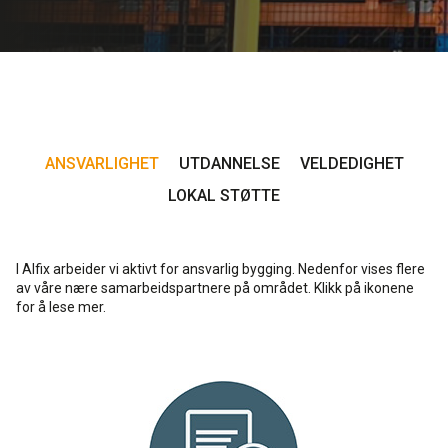
Rense- pleiemidler
Kurs for proff'en
Tekniske spørgsmål
DK
Puss og fasademaling
Historien Bag
Forhandlere
SE
Trinnlydsmembran
Last ned
EN
ANSVARLIGHET
UTDANNELSE
VELDEDIGHET
LOKAL STØTTE
Spesialprodukter
Last ned
I Alfix arbeider vi aktivt for ansvarlig bygging. Nedenfor vises flere
av våre nære samarbeidspartnere på området. Klikk på ikonene
for å lese mer.