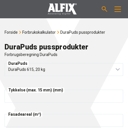
PRODUKTER
Forside
Forbrukskalkulator
DuraPuds pussprodukter
Støpemasse ”Mix”
VEILEDNINGER
DuraPuds pussprodukter
Forbrugsberegning DuraPuds
Sparkelmasse "Mix"
FORBRUKSKALKULATOR
DuraPuds
Våtromsmembraner
OM ALFIX
Flislim "Fix"
Tykkelse (max. 15 mm) (mm)
Om Alfix
NYHETER
Binder / Primer
Bærekraftighet
KONTAKT
Fasadeareal (m²)
Fugemasse
Referenser
Ansatte
NO