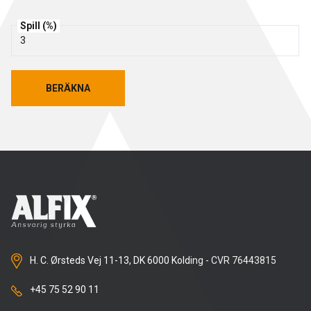
Rengöring och skötsel
Spill (%)
Kurs för proffs
Tekniska frågor
DK
Putsbruk och målarfärg
Historik
Återförsäljare
NO
BERÄKNA
BERÄKNA
Stegljudsmembran
Downloads
EN
Downloads
H. C. Ørsteds Vej 11-13, DK 6000 Kolding - CVR 76443815
+45 75 52 90 11