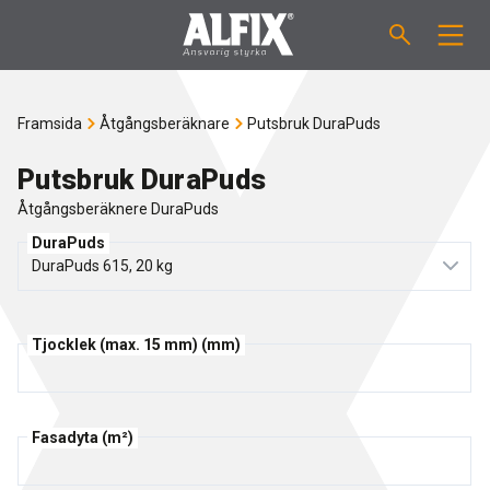
PRODUKTER
Framsida
Åtgångsberäknare
Putsbruk DuraPuds
Slipsats "Mix"
VÄGLEDNINGAR
Putsbruk DuraPuds
Åtgångsberäknere DuraPuds
Spackelmassor "Mix"
ÅTGÅNGSBERÄKNARE
DuraPuds
Tätskiktsmassor
OM ALFIX
Fästmassor "Fix"
Tjocklek (max. 15 mm) (mm)
Om Alfix
NYHETER
Binder / Primer
Hållbar miljö
KONTAKT
Fasadyta (m²)
Fogmassor
Referencer
Medarbetare
SE