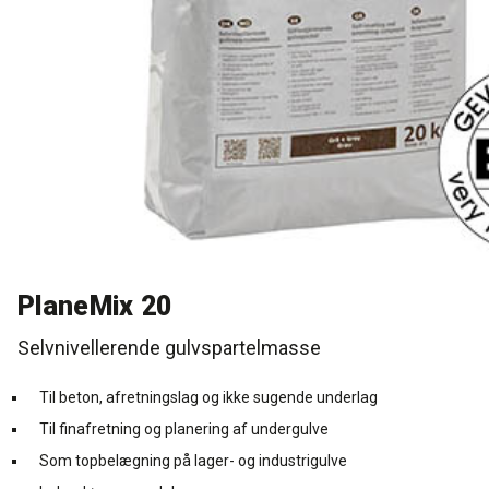
Rense- og plejemidler
Referencer
SE
Facadepuds og maling
Downloads
EN
Trinlydsdæmpning
Kontakt
Downloads
Pro Club
PlaneMix 20
Selvnivellerende gulvspartelmasse
Til beton, afretningslag og ikke sugende underlag
Til finafretning og planering af undergulve
Som topbelægning på lager- og industrigulve