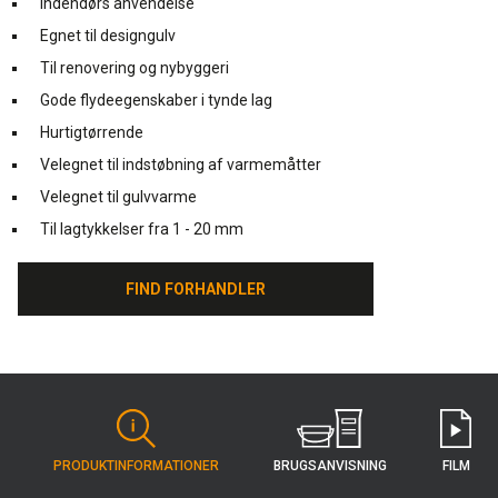
Indendørs anvendelse
Egnet til designgulv
Til renovering og nybyggeri
Gode flydeegenskaber i tynde lag
Hurtigtørrende
Velegnet til indstøbning af varmemåtter
Velegnet til gulvvarme
Til lagtykkelser fra 1 - 20 mm
FIND FORHANDLER
FIND FORHANDLER
BRUGS­ANVISNING
PRODUKT­INFORMATIONER
FILM