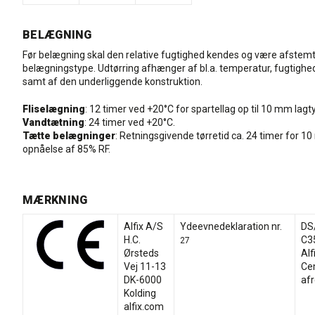
BELÆGNING
Før belægning skal den relative fugtighed kendes og være afstemt 
belægningstype. Udtørring afhænger af bl.a. temperatur, fugtighed
samt af den underliggende konstruktion.
Fliselægning
: 12 timer ved +20°C for spartellag op til 10 mm lagt
Vandtætning
: 24 timer ved +20°C.
Tætte belægninger
: Retningsgivende tørretid ca. 24 timer for 1
opnåelse af 85% RF.
MÆRKNING
Alfix A/S
Ydeevnedeklaration nr.
DS
H.C.
C3
27
Ørsteds
Alf
Vej 11-13
Ce
DK-6000
af
Kolding
alfix.com