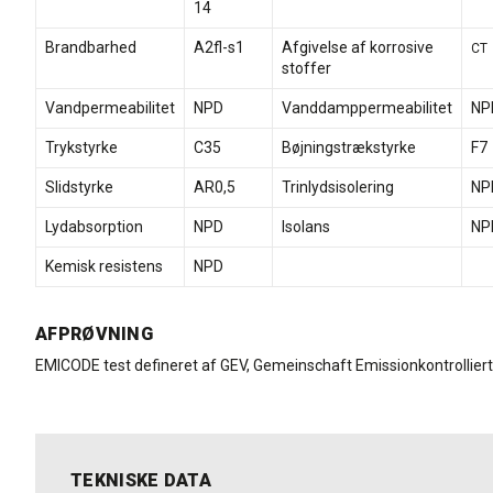
14
Brandbarhed
A2fl-s1
Afgivelse af korrosive
CT
stoffer
Vandpermeabilitet
NPD
Vanddamppermeabilitet
NP
Trykstyrke
C35
Bøjningstrækstyrke
F7
Slidstyrke
AR0,5
Trinlydsisolering
NP
Lydabsorption
NPD
Isolans
NP
Kemisk resistens
NPD
AFPRØVNING
EMICODE test defineret af GEV, Gemeinschaft Emissionkontrolliert
TEKNISKE DATA