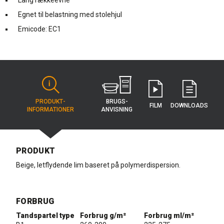
Lang rækkeevne
Egnet til belastning med stolehjul
Emicode: EC1
BRUGS­
PRODUKT­
FILM
DOWNLOADS
ANVISNING
INFORMATIONER
PRODUKT
Beige, letflydende lim baseret på polymerdispersion.
FORBRUG
Tandspartel type
Forbrug g/m²
Forbrug ml/m²