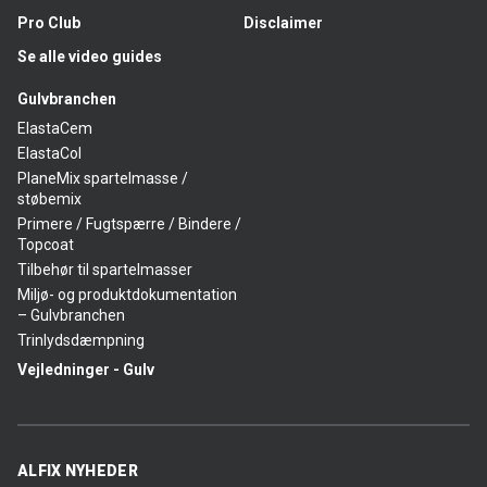
Pro Club
Disclaimer
Se alle video guides
Gulvbranchen
ElastaCem
ElastaCol
PlaneMix spartelmasse /
støbemix
Primere / Fugtspærre / Bindere /
Topcoat
Tilbehør til spartelmasser
Miljø- og produktdokumentation
– Gulvbranchen
Trinlydsdæmpning
Vejledninger - Gulv
ALFIX NYHEDER