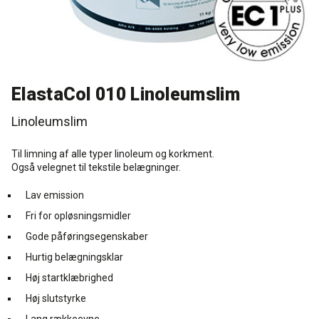
Rense- og plejemidler
Referencer
SE
Facadepuds og maling
Downloads
EN
ElastaCol 010 Linoleumslim
Trinlydsdæmpning
Kontakt
Linoleumslim
Downloads
Pro Club
Til limning af alle typer linoleum og korkment.
Også velegnet til tekstile belægninger.
Lav emission
Fri for opløsningsmidler
Gode påføringsegenskaber
Hurtig belægningsklar
Høj startklæbrighed
Høj slutstyrke