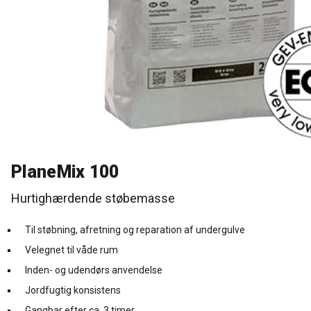
Rense- og plejemidler
Referencer
SE
Facadepuds og maling
Downloads
EN
Trinlydsdæmpning
Kontakt
Downloads
Pro Club
PlaneMix 100
Hurtighærdende støbemasse
Til støbning, afretning og reparation af undergulve
Velegnet til våde rum
Inden- og udendørs anvendelse
Jordfugtig konsistens
Gangbar efter ca. 3 timer