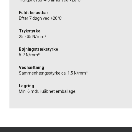
Tidligst efter 4-5 timer ved +20°C
Fuldt belastbar
Efter 7 døgn ved +20°C
Trykstyrke
25 - 35 N/mm²
Bøjningstrækstyrke
5-7 N/mm²
Vedhæftning
Sammenhængsstyrke ca. 1,5 N/mm²
Lagring
Min. 6 mdr. i uåbnet emballage.