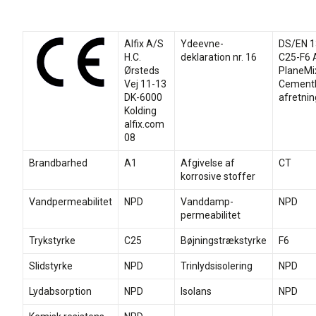
Alfix A/S
Ydeevne-
DS/EN 1
H.C.
deklaration nr. 16
C25-F6 A
Ørsteds
PlaneMi
Vej 11-13
Cement
DK-6000
afretni
Kolding
alfix.com
08
Brandbarhed
A1
Afgivelse af
CT
korrosive stoffer
Vandpermeabilitet
NPD
Vanddamp-
NPD
permeabilitet
Trykstyrke
C25
Bøjningstrækstyrke
F6
Slidstyrke
NPD
Trinlydsisolering
NPD
Lydabsorption
NPD
Isolans
NPD