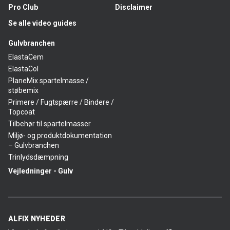
Pro Club
Disclaimer
Se alle video guides
Gulvbranchen
ElastaCem
ElastaCol
PlaneMix spartelmasse /
støbemix
Primere / Fugtspærre / Bindere /
Topcoat
Tilbehør til spartelmasser
Miljø- og produktdokumentation
– Gulvbranchen
Trinlydsdæmpning
Vejledninger - Gulv
ALFIX NYHEDER