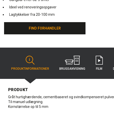
Ideel ved renoveringsopgaver
Lagtykkelser fra 20-100 mm
FIND FORHANDLER
FIND FORHANDLER
BRUGS­ANVISNING
PRODUKT­INFORMATIONER
FILM
PRODUKT
Gråt hurtighærdende, cementbaseret og svindkompenseret pulver
Til manuel udlægning.
Kornstørrelse op til 5 mm