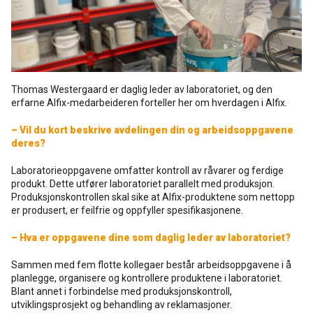
Rense- pleiemidler
Kurs for proff'en
Tekniske spørgsmål
DK
Puss og fasademaling
Historien Bag
Forhandlere
SE
Thomas Westergaard er daglig leder av laboratoriet, og den
Trinnlydsmembran
erfarne Alfix-medarbeideren forteller her om hverdagen i Alfix.
Last ned
EN
– Vil du kort beskrive avdelingen din og arbeidsoppgavene
Spesialprodukter
deres?
Laboratorieoppgavene omfatter kontroll av råvarer og ferdige
Last ned
produkt. Dette utfører laboratoriet parallelt med produksjon.
Produksjonskontrollen skal sike at Alfix-produktene som nettopp
er produsert, er feilfrie og oppfyller spesifikasjonene.
– Hva er oppgavene dine som daglig leder av laboratoriet?
Sammen med fem flotte kollegaer består arbeidsoppgavene i å
planlegge, organisere og kontrollere produktene i laboratoriet.
Blant annet i forbindelse med produksjonskontroll,
utviklingsprosjekt og behandling av reklamasjoner.