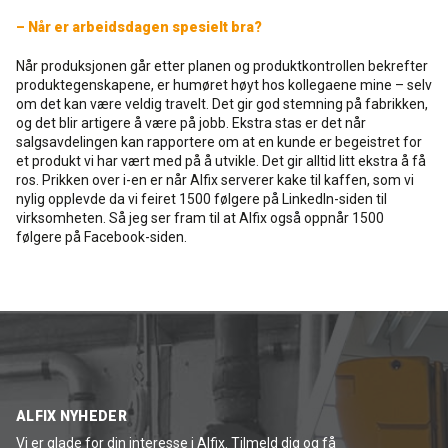
– Når er arbeidsdagen spesielt bra?
Når produksjonen går etter planen og produktkontrollen bekrefter
produktegenskapene, er humøret høyt hos kollegaene mine – selv
om det kan være veldig travelt. Det gir god stemning på fabrikken,
og det blir artigere å være på jobb. Ekstra stas er det når
salgsavdelingen kan rapportere om at en kunde er begeistret for
et produkt vi har vært med på å utvikle. Det gir alltid litt ekstra å få
ros. Prikken over i-en er når Alfix serverer kake til kaffen, som vi
nylig opplevde da vi feiret 1500 følgere på LinkedIn-siden til
virksomheten. Så jeg ser fram til at Alfix også oppnår 1500
følgere på Facebook-siden.
ALFIX NYHEDER
Vi er glade for din interesse i Alfix. Tilmeld dig og få