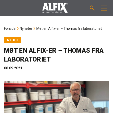
PRODUKTER
Forside
Nyheter
Møt en Alfix-er – Thomas fra laboratoriet
Støpemasse ”Mix”
VEILEDNINGER
NYHED
MØT EN ALFIX-ER – THOMAS FRA
Sparkelmasse "Mix"
FORBRUKSKALKULATOR
LABORATORIET
Våtromsmembraner
OM ALFIX
08.09.2021
Flislim "Fix"
Om Alfix
NYHETER
Binder / Primer
Bærekraftighet
KONTAKT
Fugemasse
Referenser
Ansatte
NO