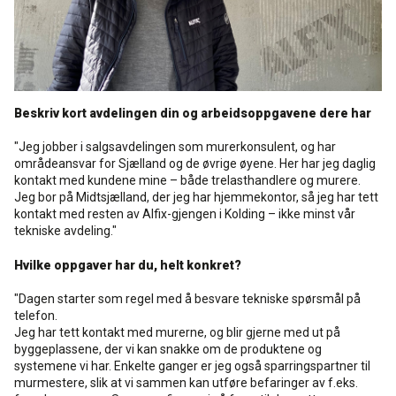
Rense- pleiemidler
Kurs for proff'en
Tekniske spørgsmål
DK
Puss og fasademaling
Historien Bag
Forhandlere
SE
Beskriv kort avdelingen din og arbeidsoppgavene dere har
Trinnlydsmembran
Last ned
EN
"Jeg jobber i salgsavdelingen som murerkonsulent, og har
områdeansvar for Sjælland og de øvrige øyene. Her har jeg daglig
Spesialprodukter
kontakt med kundene mine – både trelasthandlere og murere.
Jeg bor på Midtsjælland, der jeg har hjemmekontor, så jeg har tett
kontakt med resten av Alfix-gjengen i Kolding – ikke minst vår
Last ned
tekniske avdeling."
Hvilke oppgaver har du, helt konkret?
"Dagen starter som regel med å besvare tekniske spørsmål på
telefon.
Jeg har tett kontakt med murerne, og blir gjerne med ut på
byggeplassene, der vi kan snakke om de produktene og
systemene vi har. Enkelte ganger er jeg også sparringspartner til
murmestere, slik at vi sammen kan utføre befaringer av f.eks.