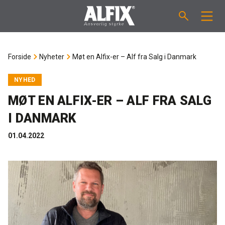
PRODUKTER
Forside
Nyheter
Møt en Alfix-er – Alf fra Salg i Danmark
Støpemasse ”Mix”
VEILEDNINGER
NYHED
MØT EN ALFIX-ER – ALF FRA SALG
Sparkelmasse "Mix"
FORBRUKSKALKULATOR
I DANMARK
Våtromsmembraner
OM ALFIX
01.04.2022
Flislim "Fix"
Om Alfix
NYHETER
Binder / Primer
Bærekraftighet
KONTAKT
Fugemasse
Referenser
Ansatte
NO