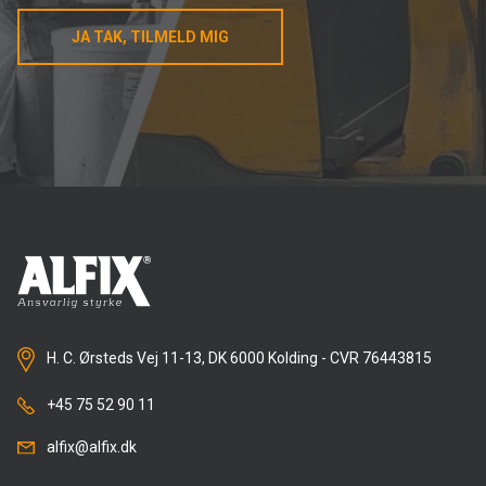
JA TAK, TILMELD MIG
H. C. Ørsteds Vej 11-13, DK 6000 Kolding - CVR 76443815
+45 75 52 90 11
alfix@alfix.dk