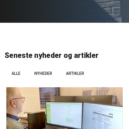
Rense- og plejemidler
Referencer
SE
Facadepuds og maling
Downloads
EN
Trinlydsdæmpning
Kontakt
Seneste nyheder og artikler
Downloads
Pro Club
ALLE
NYHEDER
ARTIKLER