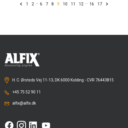
...
...
fejl.
1
2
6
7
8
9
10
11
12
16
17
Ovenstående er nogle af hovedbudskaberne i en artikel
på BygTek.dk –
Klik her for at læse hele artiklen
Vi omtaler den her, fordi Alfix er en af de producenter,
som via sit engagement i brancheforeningen Etics-DK
arbejder aktivt for en samlet styrket branche.
Læs mere om Alfix’s nu TGA-godkendte facadesystem:
Alfix DuraTherm - Mineraluld
Læs mere om Etics-dk -
Klik her!
H. C. Ørsteds Vej 11-13, DK 6000 Kolding - CVR 76443815
+45 75 52 90 11
alfix@alfix.dk