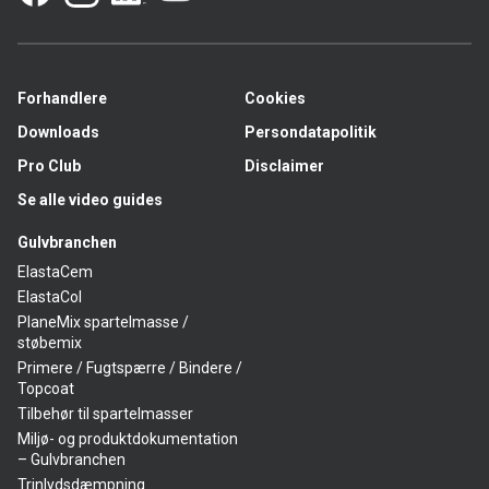
Forhandlere
Cookies
Downloads
Persondatapolitik
Pro Club
Disclaimer
Se alle video guides
Gulvbranchen
ElastaCem
ElastaCol
PlaneMix spartelmasse /
støbemix
Primere / Fugtspærre / Bindere /
Topcoat
Tilbehør til spartelmasser
Miljø- og produktdokumentation
– Gulvbranchen
Trinlydsdæmpning