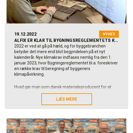
19.12.2022
NYHED
ALFIX ER KLAR TIL BYGNINGSREGLEMENTETS KOMMENDE KLIMAKRAV
2022 er ved at gå på hæld, og for byggebranchen
betyder det mere end blot begyndelsen på et nyt
kalenderår. Nye klimakrav indfases nemlig fra den 1.
januar 2023, hvor Bygningsreglementet bl.a. foreskriver
en række krav til beregning af byggeriers
klimapåvirkning.
Hvad gør man som dansk materialeproducent for at
blive klar til de nye krav, og hvad skal man være
opmærksom på som udførende håndværker?
LÆS MERE
LÆS MERE
Hos Alfix har vi intensiveret arbejdet med
dokumentation for at blive klar til 1. januar 2023.
Størstedelen af virksomhedens produkter har allerede
EPD’er, som bliver nødvendig dokumentation i
beregning af et byggeris miljøprofil og