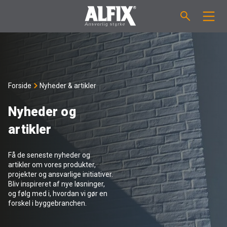
PRODUKTER
Støbemasse ”Mix”
VEJLEDNINGER
Forside
Nyheder & artikler
Spartelmasse ”Mix”
FORBRUGSBEREGNER
Nyheder og
artikler
Vådrumsmembraner
OM ALFIX
Få de seneste nyheder og
Fliseklæber "Fix"
Om Alfix
NYHEDER & ARTIKLER
artikler om vores produkter,
projekter og ansvarlige initiativer.
Bliv inspireret af nye løsninger,
Primere / Bindere
Ansvarlighed
DK
og følg med i, hvordan vi gør en
forskel i byggebranchen.
Fugemasse
Forhandlere
NO