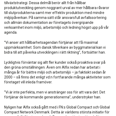
tillväxtstrategi. Dessa delmål berör allt från hållbar
produktutveckling genom noggrant urval av mer hållbara råvaror
till slutprodukterna samt mer effektiv produktion med mindre
miljöpåverkan. På samma sätt står ansvarsfull avfallssortering
och allmän dokumentation av företagets övergripande
verksamhet inom miljö, arbetsmiljö och ledning högst upp på vår
agenda.
”Vi anser att hållbarhetsagendan förtjänar att få maximal
uppmärksamhet. Som dansk tillverkare av byggmaterial kan vi
bidra till att påverka utvecklingen i rätt riktning”, fortsätter han.
Lyckligtvis förväntar sig allt fler kunder också proaktiva svar på
den gröna omställningen. Även om Alfix redan har arbetat i
många år för bättre miljö och arbetsmiljö – ja faktiskt sedan år
2000 – så finns det enligt vd:n fortfarande många aktiviteter som
företaget vill inleda framöver.
”Vi är inte perfekta, men vi anstränger oss för att vara det. Det
förtjänar de kommande generationerna”, understryker han.
Nyligen har Alfix också gått med i FN:s Global Compact och Global
Compact Network Denmark. Detta är världens största initiativ för