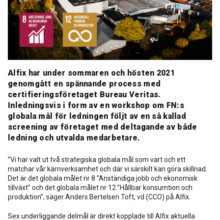
Rengöring och skötsel
Kurs för proffs
Tekniska frågor
DK
Putsbruk och målarfärg
Historik
Återförsäljare
NO
Stegljudsmembran
Alfix har under sommaren och hösten 2021
Downloads
EN
genomgått en spännande process med
certifieringsföretaget Bureau Veritas.
Downloads
Inledningsvis i form av en workshop om FN:s
globala mål för ledningen följt av en så kallad
screening av företaget med deltagande av både
ledning och utvalda medarbetare.
”Vi har valt ut två strategiska globala mål som vart och ett
matchar vår kärnverksamhet och där vi särskilt kan göra skillnad.
Det är det globala målet nr 8 ”Anständiga jobb och ekonomisk
tillväxt” och det globala målet nr 12 ”Hållbar konsumtion och
produktion”, säger Anders Bertelsen Toft, vd (CCO) på Alfix.
Sex underliggande delmål är direkt kopplade till Alfix aktuella