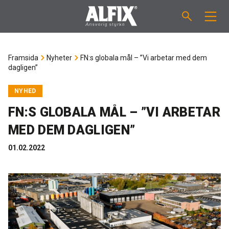
PRODUKTER
Framsida
Nyheter
FN:s globala mål – ”Vi arbetar med dem
dagligen”
Slipsats "Mix"
VÄGLEDNINGAR
NYHED
Spackelmassor "Mix"
ÅTGÅNGSBERÄKNARE
FN:S GLOBALA MÅL – ”VI ARBETAR
MED DEM DAGLIGEN”
Tätskiktsmassor
OM ALFIX
01.02.2022
Fästmassor "Fix"
Om Alfix
NYHETER
Binder / Primer
Hållbar miljö
KONTAKT
Fogmassor
Referencer
Medarbetare
SE