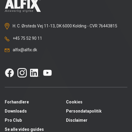
Rense- og plejemidler
Referencer
SE
H. C. Ørsteds Vej 11-13, DK 6000 Kolding - CVR 76443815
Facadepuds og maling
Downloads
EN
+45 75 52 90 11
Trinlydsdæmpning
Kontakt
alfix@alfix.dk
Downloads
Pro Club
Forhandlere
Cookies
Downloads
Persondatapolitik
Pro Club
Disclaimer
Se alle video guides