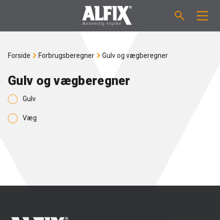
PRODUKTER
Forside
Forbrugsberegner
Gulv og vægberegner
Støbemasse ”Mix”
VEJLEDNINGER
Gulv og vægberegner
Gulv
Spartelmasse ”Mix”
FORBRUGSBEREGNER
Væg
Vådrumsmembraner
OM ALFIX
Fliseklæber "Fix"
Om Alfix
NYHEDER & ARTIKLER
Primere / Bindere
Ansvarlighed
DK
Fugemasse
Forhandlere
NO